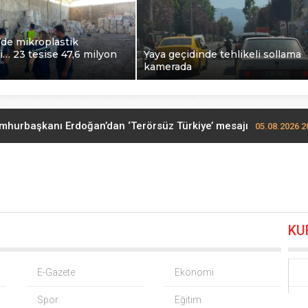
de mikroplastik
… 23 tesise 47,6 milyon
Yaya geçidinde tehlikeli sollama
kamerada
mhurbaşkanı Erdoğan’dan ‘Terörsüz Türkiye’ mesajı
05.08.2026 2
TOFAŞ potada yeni sezonu hazır
05.08.2026 20:36
e göreve başlayacak… Gabar’da günlük petrol üretimi 83 bin 200
KU
zım Hikmet göndermeli paylaşım: Vatan hainliğine devam ediy
de mikroplastik denetimi… 23 tesise 47,6 milyon TL ceza!
05.08.
E-Gazete
Ekonomi
Spor
Eğitim
Yaya geçidinde tehlikeli sollama kamerada
04.08.2026 20:34