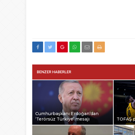
BENZER HABERLER
Cumhurbaşkanı Erdoğan’dan
‘Terörsüz Türkiye’ mesajı
TOFAŞ p