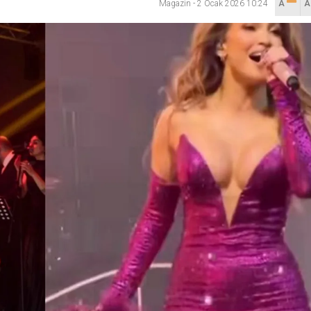
Magazin
-
2 Ocak 2026 10:24
A
sılsız haber” açıklaması
hya Valisine tepki gösterdi
 Kazası: 3’ü Çocuk 7 Kişi Yaralandı
ulma paniği