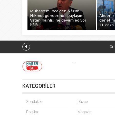
Muharrem İnce’den Nâzım
Hikmet göndermeli paylaşım:
Akdeniz’
Vatan hainliğine devam ediyor
denetimi
hâlâ
TL ceza!
Cu
...
Osman Gazi platformu Eylül’d
KATEGORİLER
Muharrem İnce’den Nâ
Akdeniz’
Sondakika
Düzce
Politika
Magazin