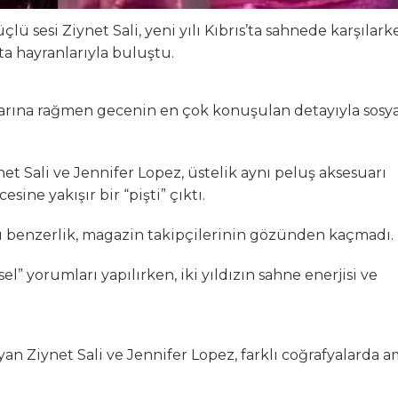
ü sesi Ziynet Sali, yeni yılı Kıbrıs’ta sahnede karşılark
ta hayranlarıyla buluştu.
larına rağmen gecenin en çok konuşulan detayıyla sosya
t Sali ve Jennifer Lopez, üstelik aynı peluş aksesuarı
sine yakışır bir “pişti” çıktı.
u benzerlik, magazin takipçilerinin gözünden kaçmadı.
l” yorumları yapılırken, iki yıldızın sahne enerjisi ve
ayan Ziynet Sali ve Jennifer Lopez, farklı coğrafyalarda 