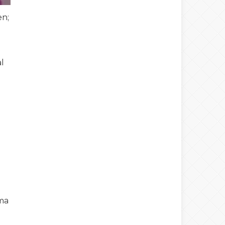
en;
l
ama