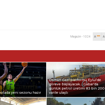
Magazin
-
10:24
A
Osman Gazi platformu Eylül’de
göreve başlayacak… Gabar’da
günlük petrol üretimi 83 bin 200
otada yeni sezonu hazır
varile ulaştı