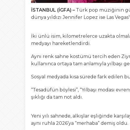
İSTANBUL (İGFA) –
Türk pop müziğinin güçl
dünya yıldızı Jennifer Lopez ise Las Vegas’
İki ünlü isim, kilometrelerce uzakta olma
medyayı hareketlendirdi.
Aynı renk sahne kostümü tercih eden Ziyne
kullanınca ortaya tam anlamıyla yılbaşı gece
Sosyal medyada kısa sürede fark edilen b
“Tesadüfün böylesi”, “Yılbaşı modası evrense
şıklığı da tam not aldı.
Yeni yılı sahnede, alkışlar eşliğinde karşıl
aynı ruhla 2026’ya “merhaba” demiş oldu.