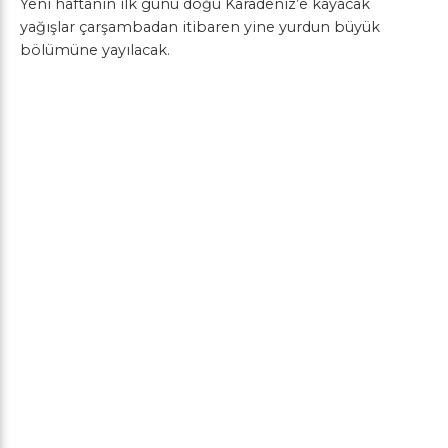
Yeni haftanın ilk günü doğu Karadeniz’e kayacak
yağışlar çarşambadan itibaren yine yurdun büyük
bölümüne yayılacak.