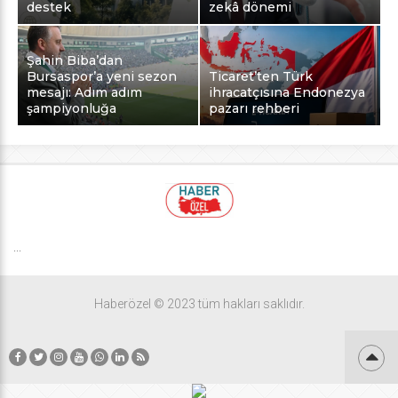
destek
zekâ dönemi
Şahin Biba’dan
Bursaspor’a yeni sezon
Ticaret’ten Türk
mesajı: Adım adım
ihracatçısına Endonezya
şampiyonluğa
pazarı rehberi
...
Haberözel © 2023 tüm hakları saklıdır.