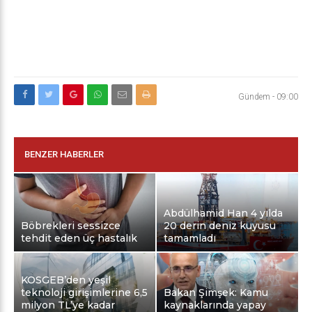
Gündem
-
09:00
BENZER HABERLER
Abdülhamid Han 4 yılda
Böbrekleri sessizce
20 derin deniz kuyusu
tehdit eden üç hastalık
tamamladı
KOSGEB’den yeşil
teknoloji girişimlerine 6,5
Bakan Şimşek: Kamu
milyon TL’ye kadar
kaynaklarında yapay