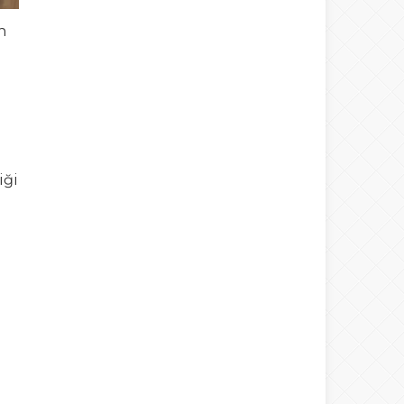
n
iği