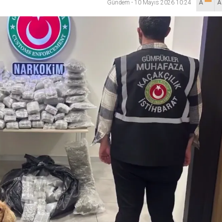
Gündem
-
10 Mayıs 2026 10:24
A
lanı” Tartışması: Belediye Başkanı Özlü’ye Yönelik Sözlere
sılsız haber” açıklaması
hya Valisine tepki gösterdi
 Kazası: 3’ü Çocuk 7 Kişi Yaralandı
ulma paniği