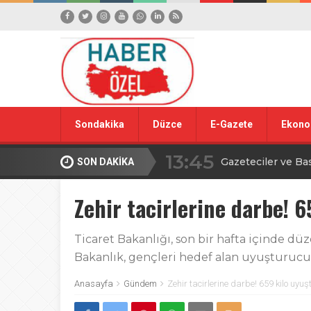
Sondakika
Düzce
E-Gazete
Ekono
13:45
Gazeteciler ve Ba
SON DAKİKA
15:42
Yığılca Köy Turn
Zehir tacirlerine darbe! 6
18:09
Düzce’den YÖREX
Ticaret Bakanlığı, son bir hafta içinde d
Bakanlık, gençleri hedef alan uyuşturucu
00:39
Ahmet Alkan’dan İ
Anasayfa
Gündem
Zehir tacirlerine darbe! 659 kilo uyuşt
16:09
TBMM’de avcılıkla