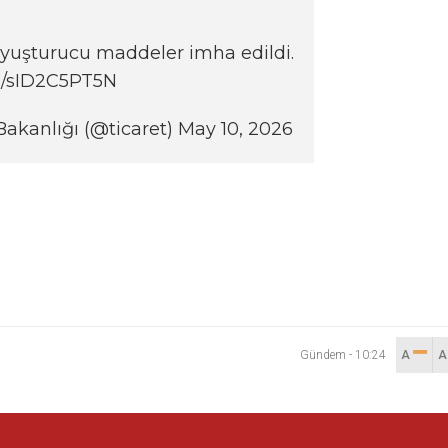
yuşturucu maddeler imha edildi.
om/sID2C5PT5N
 Bakanlığı (@ticaret)
May 10, 2026
Gündem
-
10:24
A