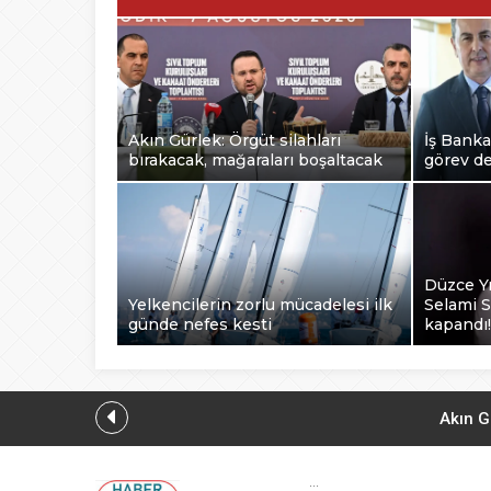
Akın Gürlek: Örgüt silahları
İş Bank
bırakacak, mağaraları boşaltacak
görev de
Düzce Yı
Yelkencilerin zorlu mücadelesi ilk
Selami S
günde nefes kesti
kapandı!
Akın G
...