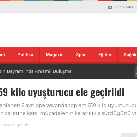
Video Galeri
mi
Politika
Magazin
Spor
Eğitim
Sağlık
sın Bayramı’nda Anlamlı Buluşma
uvası Öncesi Şendoğan Tekin’den Dikkat Çeken Mesaj
59 kilo uyuşturucu ele geçirildi
 tepkisi
üzenlenen 6 ayrı operasyonda toplam 659 kilo uyuşturucu
 ticaretine karşı mücadelenin kararlılıkla sürdüğünü v
stiklal Marşı’nın Kabulünün 105. Yılı Mesajı
urucu ele geçirildi
 ilgili düzenleme görüşülüyor