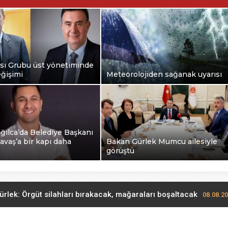
ası Grubu üst yönetiminde
ğişimi
Meteorolojiden sağanak uyarısı
ğılca’da Belediye Başkanı
avaş’a bir kapı daha
Bakan Gürlek Mumcu ailesiyle
görüştü
ürlek: Örgüt silahları bırakacak, mağaraları boşaltacak
08.08.20
İş Bankası Grubu üst yönetiminde görev değişimi
08.08.2026 09:0