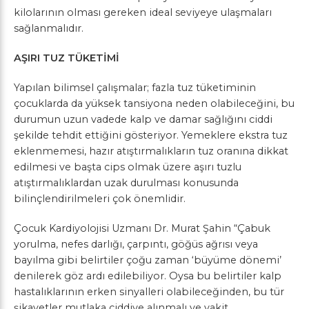
kilolarının olması gereken ideal seviyeye ulaşmaları
sağlanmalıdır.
AŞIRI TUZ TÜKETİMİ
Yapılan bilimsel çalışmalar; fazla tuz tüketiminin
çocuklarda da yüksek tansiyona neden olabileceğini, bu
durumun uzun vadede kalp ve damar sağlığını ciddi
şekilde tehdit ettiğini gösteriyor. Yemeklere ekstra tuz
eklenmemesi, hazır atıştırmalıkların tuz oranına dikkat
edilmesi ve başta cips olmak üzere aşırı tuzlu
atıştırmalıklardan uzak durulması konusunda
bilinçlendirilmeleri çok önemlidir.
Çocuk Kardiyolojisi Uzmanı Dr. Murat Şahin “Çabuk
yorulma, nefes darlığı, çarpıntı, göğüs ağrısı veya
bayılma gibi belirtiler çoğu zaman ‘büyüme dönemi’
denilerek göz ardı edilebiliyor. Oysa bu belirtiler kalp
hastalıklarının erken sinyalleri olabileceğinden, bu tür
şikayetler mutlaka ciddiye alınmalı ve vakit