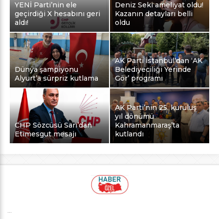
YENİ Parti’nin ele
Deniz Seki ameliyat oldu!
geçirdiği X hesabını geri
Kazanın detayları belli
aldı!
oldu
AK Parti İstanbul’dan ‘AK
Dünya şampiyonu
Belediyeciliği Yerinde
Alyurt’a sürpriz kutlama
Gör’ programı
AK Parti’nin 25. kuruluş
yıl dönümü
CHP Sözcüsü Sarı’dan
Kahramanmaraş’ta
Etimesgut mesajı
kutlandı
...