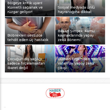
bölgeye kritik uyarı!
Kuvvetli sağanak ve
Sosyal medyada ünlü
rüzgar geliyor!
hayranlığına dikkat
Bakan Şimşek: Kamu
Böbrekleri sessizce
kaynaklarında yapay
tehdit eden üç hastalık
zekâ dönemi
Çocuğun diş sağlığı
Gülben Ergen’den Yavru
sadece fırçalamaktan
Vatan’da ‘yapay zekâ’
ibaret değil
çıkışı
...