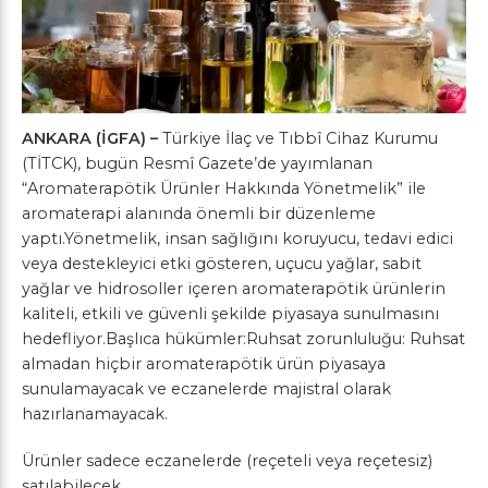
ANKARA (İGFA) –
Türkiye İlaç ve Tıbbî Cihaz Kurumu
(TİTCK), bugün Resmî Gazete’de yayımlanan
“Aromaterapötik Ürünler Hakkında Yönetmelik” ile
aromaterapi alanında önemli bir düzenleme
yaptı.Yönetmelik, insan sağlığını koruyucu, tedavi edici
veya destekleyici etki gösteren, uçucu yağlar, sabit
yağlar ve hidrosoller içeren aromaterapötik ürünlerin
kaliteli, etkili ve güvenli şekilde piyasaya sunulmasını
hedefliyor.Başlıca hükümler:Ruhsat zorunluluğu: Ruhsat
almadan hiçbir aromaterapötik ürün piyasaya
sunulamayacak ve eczanelerde majistral olarak
hazırlanamayacak.
Ürünler sadece eczanelerde (reçeteli veya reçetesiz)
satılabilecek.