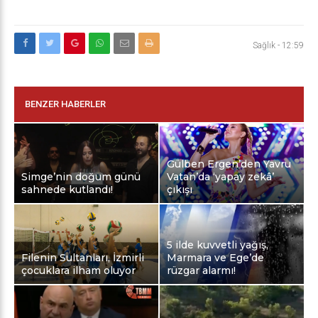
Sağlık
-
12:59
BENZER HABERLER
Gülben Ergen’den Yavru
Simge’nin doğum günü
Vatan’da ‘yapay zekâ’
sahnede kutlandı!
çıkışı
5 ilde kuvvetli yağış,
Filenin Sultanları, İzmirli
Marmara ve Ege’de
çocuklara ilham oluyor
rüzgar alarmı!