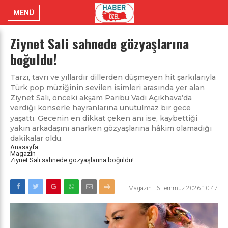
MENÜ
Ziynet Sali sahnede gözyaşlarına
boğuldu!
Tarzı, tavrı ve yıllardır dillerden düşmeyen hit şarkılarıyla
Türk pop müziğinin sevilen isimleri arasında yer alan
Ziynet Sali, önceki akşam Paribu Vadi Açıkhava’da
verdiği konserle hayranlarına unutulmaz bir gece
yaşattı. Gecenin en dikkat çeken anı ise, kaybettiği
yakın arkadaşını anarken gözyaşlarına hâkim olamadığı
dakikalar oldu.
Anasayfa
Magazin
Ziynet Sali sahnede gözyaşlarına boğuldu!
Magazin
-
6 Temmuz 2026 10:47