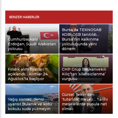
BENZER HABERLER
Bursa’da TEKNOSAB
KOBİ OSB tanıtıldı…
Cumhurbaşkanı
Bursa’nın kalkınma
Erdoğan, Suudi Arabistan
yolculuğunda yeni
yolcusu
dönem
Fındık alım fiyatları
CHP Grup Başkanvekili
açıklandı… Alımlar 24
Kılıç’tan ‘silahsızlanma’
Ağustos’ta başlıyor
vurgusu
Gürsel Tekin’den
Yağış sonrası deniz
‘tutarlılık’ mesajı… Tarihi
uyarısı! Bulanık ve kötü
meselelerde pusula net
kokulu suda yüzmeyin
olmalı