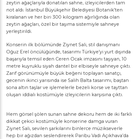
zeytin ağaçlarıyla donatılan sahne, izleyicilerden tam
not aldı. İstanbul Büyükşehir Belediyesi Botanik’ten
kiralanan ve her biri 300 kilogram ağırlığında olan
zeytin ağaçları, özel bir taşıma sistemiyle sahneye
yerleştirildi.
Konserin ilk bölümünde Ziynet Sali, stil danışmanı
Oğuz Erel öncülüğünde, tasarımı Türkiye’yi yurt dışında
başarıyla temsil eden Ceren Ocak imzasını taşıyan, 10
metre kuyruklu siyah dantel bir elbiseyle sahneye çıktı.
Zarif görünümüyle büyük beğeni toplayan sanatçı,
gecenin ikinci yarısında ise Salih Balta tasarımı, baştan
sona altın taşlar ve işlemelerle bezeli korse ve tayttan
oluşan iddialı kostümüyle izleyicilerin karşısına çıktı.
Hem görsel şölen sunan sahne dekoru hem de iki farklı
dikkat çekici kostümüyle konserine damga vuran
Ziynet Sali, sevilen şarkılarını binlerce müzikseverle
hep bir ağızdan seslendirerek Paribu Vadi Açıkhava’da