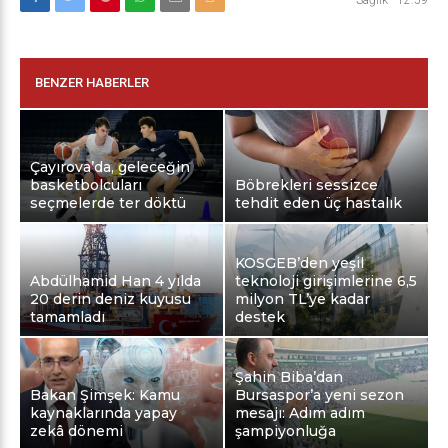
Sağlık
-
12:59
BENZER HABERLER
Çayırova’da, geleceğin
basketbolcuları
Böbrekleri sessizce
seçmelerde ter döktü
tehdit eden üç hastalık
KOSGEB’den yeşil
Abdülhamid Han 4 yılda
teknoloji girişimlerine 6,5
20 derin deniz kuyusu
milyon TL’ye kadar
tamamladı
destek
Şahin Biba’dan
Bakan Şimşek: Kamu
Bursaspor’a yeni sezon
kaynaklarında yapay
mesajı: Adım adım
zekâ dönemi
şampiyonluğa