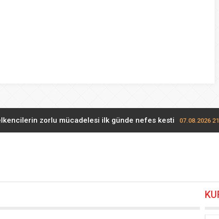
lkencilerin zorlu mücadelesi ilk günde nefes kesti
07.08.2026 21
a’da Belediye Başkanı Selami Savaş’a bir kapı daha kapandı!
0
Bakan Gürlek Mumcu ailesiyle görüştü
07.08.2026 11:12
KU
Cumhurbaşkanı Erdoğan, Suudi Arabistan yolcusu
07.08.2026 00: