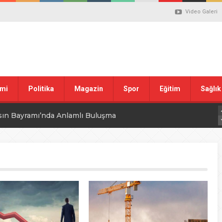
Video Galeri
mi
Politika
Magazin
Spor
Eğitim
Sağlık
sın Bayramı’nda Anlamlı Buluşma
uvası Öncesi Şendoğan Tekin’den Dikkat Çeken Mesaj
 tepkisi
stiklal Marşı’nın Kabulünün 105. Yılı Mesajı
 ilgili düzenleme görüşülüyor