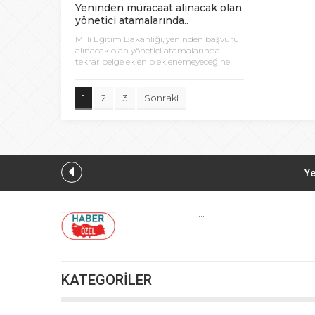
Yeninden müracaat alınacak olan
yönetici atamalarında..
Milli Eğitim Bakanlığı, yeninden başvuru
alınacak olan yönetici atamalarında
tekrar belge eklenip eklenemeyeceğine
ilişin talimat yayımladı.
1
2
3
Sonraki
Ye
Düzce Yığılc
...
KATEGORİLER