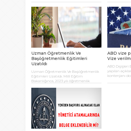
kokusu ve aro
tat bırakan 
ve ihracat zam
Uzman Öğretmenlik Ve
ABD vize p
Başöğretmenlik Eğitimleri
Vize verilm
Uzatıldı
ABD Dışişleri 
yapılan açıkla
Uzman Öğretmenlik Ve Başöğretmenlik
kontenjanı dol
Eğitimleri Uzatıldı. Millî Eğitim
vize verilmey
Bakanlığınca, 2023 yılı öğretmenlik
‘Yeşil Kart’ b
kariyer basamaklarında ilerlemeye ilişkin
alamayan kişi
duyuru