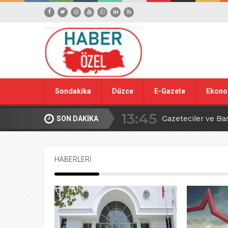
Sondakika
Düzce
E-Gazete
Ekono
13:45
Gazeteciler ve Ba
SON DAKİKA
15:42
Yığılca Köy Turn
HABERLERİ
18:09
Düzce’den YÖREX
00:39
Ahmet Alkan’dan İ
16:09
TBMM’de avcılıkla