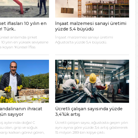
lanı” Tartışması: Belediye Başkanı Özlü’ye Yönelik Sözlere
et iflasları 10 yılın en
İnşaat malzemesi sanayi üretimi
sılsız haber” açıklaması
 Türk..
yüzde 5,4 büyüdü
üresel anlamda şirket
İnşaat malzemesi sanayi üretimi
hya Valisine tepki gösterdi
n 10 yılın en yüksek seviyesine
Ağustos’ta yüzde 5,4 büyüdü.
a koyan ‘Küresel İflas
e, 45 ülkenin yüzde
 Kazası: 3’ü Çocuk 7 Kişi Yaralandı
t iflaslarında yüksek oranda
Türkiye’nin de içerisinde yer
 ise şirket iflaslarında
.
ulma paniği
ndalinanın ihracat
Ücretli çalışan sayısında yüzde
gün sayıyor
3,4’lük artış
ış aylarında doğal C
Ücretli çalışan sayısı, ağustosta geçen yılın
su olan, grip ve soğuk
aynı ayına göre yüzde 3,4 artış göstererek
 karşı kalkan görevi gören,
15 milyon 289 bin kişiye çıktı.
ıklık sistemini güçlendiren,