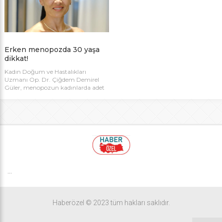
ve bazı hastalıklar nedeniyle
menopozun kimi kadınlarda daha
erken yaşlarda da görülebildiğini
belirtti.
Erken menopozda 30 yaşa
dikkat!
Kadın Doğum ve Hastalıkları
Uzmanı Op. Dr. Çiğdem Demirel
Güler, menopozun kadınlarda adet
dönemlerinin sona erdiği nokta
olduğunu belirterek, doğal
menopozun genellikle 51 yaş
civarında gerçekleştiğini ifade etti.
...
Haberözel © 2023 tüm hakları saklıdır.