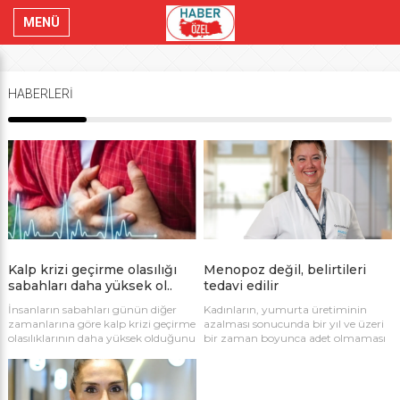
MENÜ
HABERLERİ
Kalp krizi geçirme olasılığı
Menopoz değil, belirtileri
sabahları daha yüksek ol..
tedavi edilir
İnsanların sabahları günün diğer
Kadınların, yumurta üretiminin
zamanlarına göre kalp krizi geçirme
azalması sonucunda bir yıl ve üzeri
olasılıklarının daha yüksek olduğunu
bir zaman boyunca adet olmaması
biliyor muydunuz? Kardiyoloji
olarak tanımlanabilen menopoz,
Uzmanı Dr. Murat Şener konu
ortalama olarak 45-55 yaş
hakkında bilgiler verdi.
aralığında görülüyor. Uzmanlar,
genetik, egzersiz, beslenme, sigara