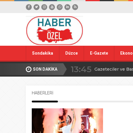
Sondakika
Düzce
E-Gazete
Ekono
13:45
Gazeteciler ve Ba
SON DAKİKA
15:42
Yığılca Köy Turn
HABERLERİ
18:09
Düzce’den YÖREX
00:39
Ahmet Alkan’dan İ
16:09
TBMM’de avcılıkla