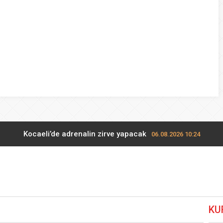
lanı” Tartışması: Belediye Başkanı Özlü’ye Yönelik Sözlere
sılsız haber” açıklaması
hya Valisine tepki gösterdi
 Kazası: 3’ü Çocuk 7 Kişi Yaralandı
ulma paniği
Kocaeli’de adrenalin zirve yapacak
06.08.2026 10:24
 çarpma açıklaması: Sorumlu uzay operasyonları için çalışıyoru
CHP Bahçelievler’de yeni dönem
06.08.2026 10:00
KU
Kayseri Talas Yeni Dünya ERVA Spor Okulu açıldı
06.08.2026 09:3