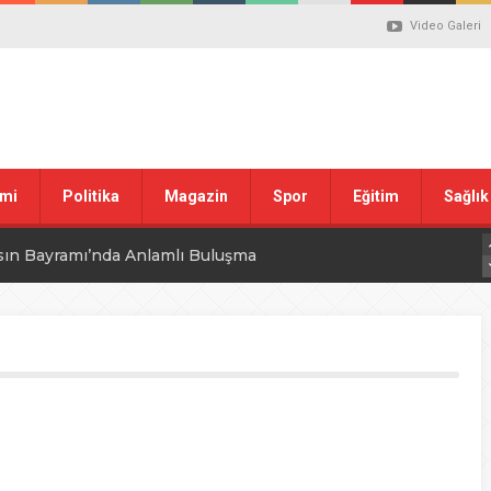
Video Galeri
mi
Politika
Magazin
Spor
Eğitim
Sağlık
sın Bayramı’nda Anlamlı Buluşma
uvası Öncesi Şendoğan Tekin’den Dikkat Çeken Mesaj
 tepkisi
stiklal Marşı’nın Kabulünün 105. Yılı Mesajı
 ilgili düzenleme görüşülüyor