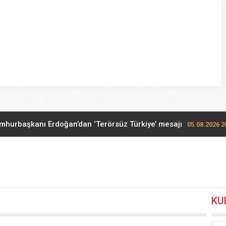
mhurbaşkanı Erdoğan’dan ‘Terörsüz Türkiye’ mesajı
05.08.2026 2
TOFAŞ potada yeni sezonu hazır
05.08.2026 20:36
e göreve başlayacak… Gabar’da günlük petrol üretimi 83 bin 200
KU
zım Hikmet göndermeli paylaşım: Vatan hainliğine devam ediy