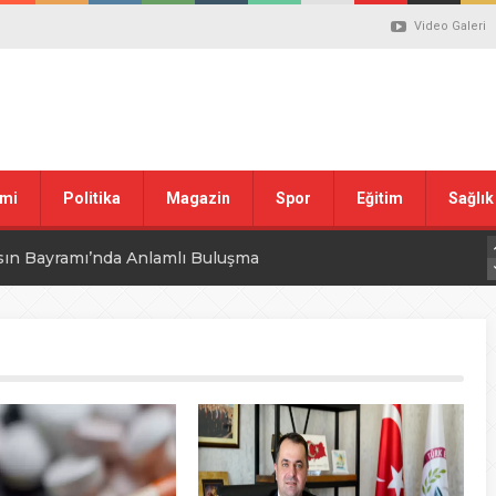
Video Galeri
mi
Politika
Magazin
Spor
Eğitim
Sağlık
sın Bayramı’nda Anlamlı Buluşma
uvası Öncesi Şendoğan Tekin’den Dikkat Çeken Mesaj
 tepkisi
stiklal Marşı’nın Kabulünün 105. Yılı Mesajı
 ilgili düzenleme görüşülüyor