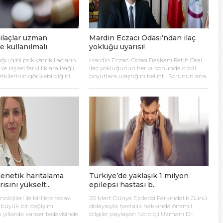
lanı” Tartışması: Belediye Başkanı Özlü’ye Yönelik Sözlere
 ilaçlar uzman
Mardin Eczacı Odası’ndan ilaç
sılsız haber” açıklaması
 kullanılmalı
yokluğu uyarısı!
ğu gibi psikiyatrik ilaçların
Mardin Eczacı Odası Başkanı Fatih Oral,
hya Valisine tepki gösterdi
ve kişisel farklılıklara bağlı
ilaç yokluğunun her yıl sonunda ciddi
kilerinin görülebildiğini
boyutlara ulaştığını belirtti. Sorunun ana
lar, ilaçların mutlaka bir
nedenini güncellenmemiş İlaç Fiyat
 Kazası: 3’ü Çocuk 7 Kişi Yaralandı
manı tarafından reçete
Kararnamesi olarak göstererek kalıcı
kip edilmesi gerektiğini
çözüm çağrısı yaptı. Ortak çalışmalar ve
yerli üretim teşviki önerildi.
ulma paniği
enetik haritalama
Türkiye’de yaklaşık 1 milyon
ısını yükselt..
epilepsi hastası b..
olojileri ile birlikte tedavi
26 Mart Dünya Epilepsi Farkındalık Günü
 büyük bir değişim
dolayısıyla hastalık hakkında önemli
n yıllarda kanser tedavisinde
bilgiler paylaşan Nöroloji Uzmanı Dr.
selleştirilmiş tedaviler,
Nuray Atilla, dünyada yaklaşık olarak 65