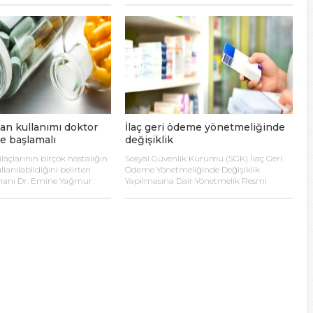
rini olumlu yönde
milyon epilepsi hastası olduğunun
astalar için umut verici bir
tahmin edildiğini; Türkiye’de ise bu
uyor.
rakamın yaklaşık 1 milyon olduğunu ve
her yıl 750 bin civarında kişiye epilepsi
tanısı konulduğunu belirtti.
an kullanımı doktor
İlaç geri ödeme yönetmeliğinde
e başlamalı
değişiklik
laçlarının birçok hastalığın
Sosyal Güvenlik Kurumu (SGK) İlaç Geri
llanılabildiğini belirten
Ödeme Yönetmeliğinde Değişiklik
zmanı Dr. Emine Yağmur
Yapılmasına Dair Yönetmelik Resmi
gruba giren çoğu ilacın
Gazete’de yayımlandı.
rak reçete edildiğini söyledi.