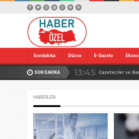
Sondakika
Düzce
E-Gazete
Ekono
13:45
Gazeteciler ve Ba
SON DAKİKA
15:42
Yığılca Köy Turn
HABERLERİ
18:09
Düzce’den YÖREX
00:39
Ahmet Alkan’dan İ
16:09
TBMM’de avcılıkla