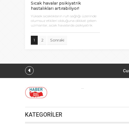
Sıcak havalar psikiyatrik
hastalıkları artırabiliyor!
Yüksek sıcaklıkların ruh sağlığı üzerinde
olumsuz etkileri olduğuna dikkat çeken
uzmanlar, sıcak havalarda psikiyatrik
bozuklukların oluşma riskinin yaklaşık 4
kat arttığı belirtti.
1
2
Sonraki
Cu
...
Osman Gazi platformu Eylül’d
KATEGORİLER
Muharrem İnce’den Nâ