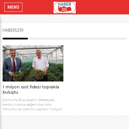
MENÜ
HABERLERİ
1 milyon isot fidesi toprakla
buluştu
Şanlıurfa Büyükşehir Belediyesi,
kentin marka değeri olan Ata
Tohumu ile üretimi yapılan 1 milyon
isot fidesini toprakla buluşturdu.