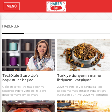
MENÜ
HABERLERİ
TechXtile Start-Up’a
Türkiye dünyanın mama
başvurular başladı
ihtiyacını karşılıyor
UTİB’in tekstil ve hazır giyim
2023 yılının ilk yarısında da kedi-
sektörlerindeki yenilikçi fikirleri
köpek maması ihracatında artışını
desteklemeyi amaçlayan,
sürdüren Türkiye, 2023 yılı sonunda
Türkiye’nin önde gelen girişimcilik
100 milyon doları aşmayı hedefliyor.
programı TechXtile Start-Up
Challenge’ın 5.’inci yılında başvuru
süreci başladı.