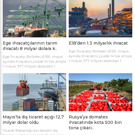
ise Çin başı çekti.
dolar dış ticaret açığı verdi.
Ege ihracatçılarının tarım
EİB’den 1.3 milyarlık ihracat
ihracatı 8 milyar dolara k..
Ege İhracatçı Birlikleri (EİB), mayıs
ayında ihracatını yüzde 14’lük artışla
Ege İhracatçı Birlikleri (EİB), mayıs
1 milyar 377 milyon dolardan 1
ayında ihracatını yüzde 14’lük artışla
milyar 565 milyon dolara taşıdı.
1 milyar 377 milyon dolardan 1
milyar 565 milyon dolara taşıdı.
Mayıs’ta dış ticaret açığı 12,7
Rusya’ya domates
milyar dolar oldu
ihracatında kota 500 bin
tona çıkarı..
Ticaret Bakanlığı son dönem dış