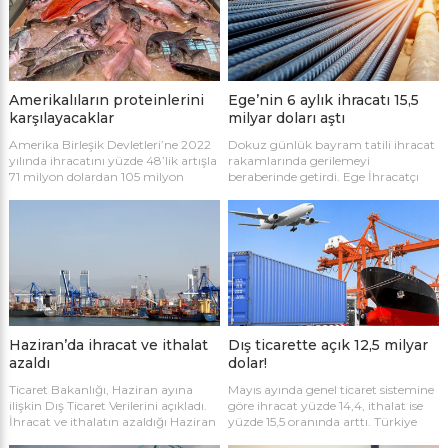
Amerikalıların proteinlerini
Ege’nin 6 aylık ihracatı 15,5
karşılayacaklar
milyar doları aştı
Amerika Birleşik Devletleri’ne 2022
Dokuz günlük bayram tatili ihracat
yılında ihracatını yüzde 48’lik artışla
rakamlarında gerilemeyi
71 milyon dolardan 105 milyon
beraberinde getirdi. Ege İhracatçı
dolara çıkaran Türk su ürünleri ve
Birlikleri (EİB)’nin Haziran ayı
hayvansal mamuller sektörü, New
ihracatı yüzde 5,3’lük düşüşle 1
York Fancy Food Show Fuarı’nda
milyar 694 milyon dolardan 1 milyar
yeni ticari bağlantıların zeminini
604 milyon dolara indi.
hazırladı.
Haziran’da ihracat ve ithalat
Dış ticarette açık 12,5 milyar
azaldı
dolar!
Ticaret Bakanlığı, Haziran ayına
Mayıs ayında genel ticaret sistemine
ilişkin Dış Ticaret Verilerini açıkladı.
göre ihracat yüzde 14,4, ithalat ise
İhracat ve ithalatın azaldığı Haziran
yüzde 15,5 oranında arttı. Türkiye
ayında ihracatta Almanya, ithalatta
ekonomisi Mayıs ayında 12,5 milyar