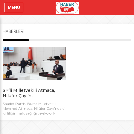
MENÜ
HABERLERİ
SP’li Milletvekili Atmaca,
Nilüfer Çayı’n..
Saadet Partisi Bursa Milletvekili
Mehmet Atmaca, Nilüfer Çayı’ndaki
kirliliğin halk sağlığı ve ekolojik
dengeyi tehdit ettiğini belirterek,
Çevre Bakanı Murat Kurum’a dört
soruluk yazılı soru önergesi verdi.