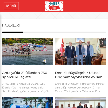
MENÜ
HABERLERİ
Antalya’da 21 ülkeden 750
Denizli Büyükşehir Ulusal
sporcu kulaç attı
Briç Şampiyonası’na ev sahi..
X-WATERS Antalya 2026 Açık
Denizli Büyükşehir Belediyesi’nin ev
Deniz Yüzme Yarışı, Konyaaltı
sahipliğinde gerçekleşecek Orhan
Sahili’nde üç gün boyunca büyük
Ekinci Türkiye Açık Takımlar Briç
heyecana sahne oldu. 21 ülkeden 750
Şampiyonası, Denizli’yi bir hafta
sporcunun katıldığı organizasyonda
boyunca briç ve stratejinin merkezi
kıyasıya mücadele yaşandı.
haline getirecek. Şampiyonaya, 150
takım ve 800 sporcunun katılması