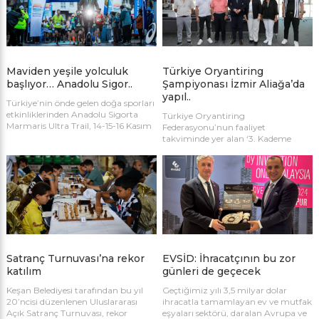
bekleniyor.
Maviden yeşile yolculuk
Türkiye Oryantiring
başlıyor… Anadolu Sigor..
Şampiyonası İzmir Aliağa’da
yapıl..
Türkiye’nin önde gelen doğa sporları
etkinliklerinden Anadolu Sigorta
Türkiye Oryantiring
Marmaris Ultra Trail, 14-15-16 Kasım
Federasyonu’nun faaliyet
tarihlerinde ikinci kez koşulacak. Bu
takviminde yer alan ‘3. Kademe
yıl Anadolu Sigorta’nın 100. yılına
Türkiye Oryantiring Şampiyonası’
özel hazırlanan 100 kilometrelik
10-11 Ocak 2026 tarihlerinde İzmir
parkur, doğa ve spor tutkunlarına
Aliağa’da gerçekleştirilecek.
unutulmaz bir deneyim sunacak.
Satranç Turnuvası’na rekor
EVSİD: İhracatçının bu zor
katılım
günleri de geçecek
Keşan Belediyesi tarafından bu yıl
Geçtiğimiz yılı 3,5 milyar dolar
20’ncisi düzenlenen Uluslararası
ihracatla tamamlayan ev ve mutfak
Açık Satranç Turnuvası, rekor
eşyaları sektörü, daralan Avrupa ve