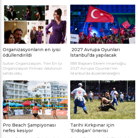
katılımla start aldı.
Orta Doğu pazarına karşın
ihracatta ivme kaybetmemek için
uzak pazarları zorluyor.
Organizasyonların en iyisi
2027 Avrupa Oyunları
ödüllendirildi
İstanbul’da yapılacak
Sultan Organizasyon, ‘Yılın En İyi
İBB Başkanı Ekrem İmamoğlu,
Organizasyon Firması’ ödülünün
2027 Avrupa Oyunları’nın
sahibi oldu.
İstanbul’da düzenleneceğini
Saraçhane’deki belediye binasında
düzenlenen basın toplantısında
kamuoyu ile paylaştı.
Pro Beach Şampiyonası
Tarihi Kırkpınar için
nefes kesiyor
‘Erdoğan’ önerisi