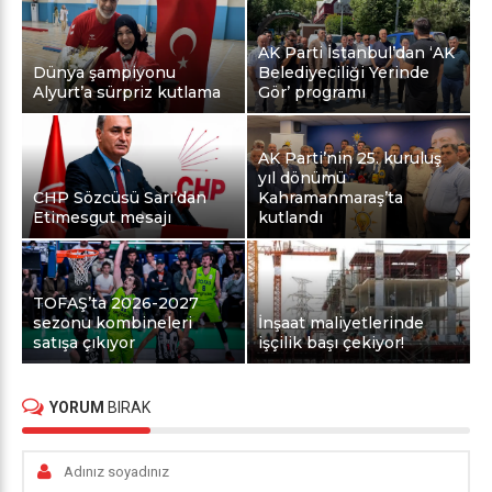
AK Parti İstanbul’dan ‘AK
Dünya şampiyonu
Belediyeciliği Yerinde
Alyurt’a sürpriz kutlama
Gör’ programı
AK Parti’nin 25. kuruluş
yıl dönümü
CHP Sözcüsü Sarı’dan
Kahramanmaraş’ta
Etimesgut mesajı
kutlandı
TOFAŞ’ta 2026-2027
sezonu kombineleri
İnşaat maliyetlerinde
satışa çıkıyor
işçilik başı çekiyor!
YORUM
BIRAK