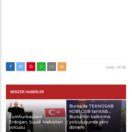
Genel
-
00:08
BENZER HABERLER
Bursa’da TEKNOSAB
KOBİ OSB tanıtıldı…
Cumhurbaşkanı
Bursa’nın kalkınma
Erdoğan, Suudi Arabistan
yolculuğunda yeni
yolcusu
dönem