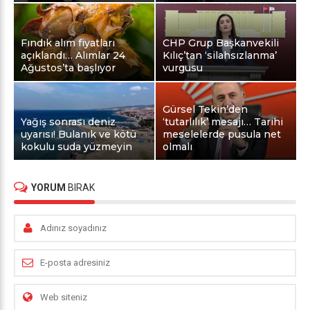
Fındık alım fiyatları
CHP Grup Başkanvekili
açıklandı… Alımlar 24
Kılıç’tan ‘silahsızlanma’
Ağustos’ta başlıyor
vurgusu
Gürsel Tekin’den
Yağış sonrası deniz
‘tutarlılık’ mesajı… Tarihi
uyarısı! Bulanık ve kötü
meselelerde pusula net
kokulu suda yüzmeyin
olmalı
YORUM
BIRAK