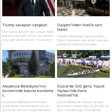
görüşmeler gerçekleştirmesi
iradesi taşımadığı vurgulanırken,
bekleniyor.
uluslararası topluma daha güçlü
tutum alma çağrısı yapıldı.
Trump savaştan vazgeçti
Dışişleri’nden İsrail’e sert
tepki!
Dün savaş açıklamaları yapan ABD
Başkanı Donald Trump, bu sabaha
Dışişleri Bakanlığı, işgal altındaki
karşı geri adım atarak, “Dünyanın
Filistin topraklarında artan yasa dışı
yararı ve İran’ın hayatta kalması
yerleşimci saldırılarına tepki
için saldırıları durdurduk” dedi.
gösterdi. Bakanlık, dört Filistinlinin
hayatını kaybettiği saldırının İsrail’in
izlediği politikaların sonucu
olduğunu belirterek, uluslararası
toplumu faillerin hesap vermesi için
harekete geçmeye çağırdı.
Akçakoca Belediyesi’nin
Düzce’de 300 genç Topuk
konserinde basına kısıtlama
Yaylası’nda Kano
t..
Festivali’nd..
Akçakoca Belediyesi tarafından
Düzce Belediyesi Gençlik ve Spor
düzenlenen Yaz Konserleri’nin ilk
Hizmetleri Müdürlüğü ile Gençlik ve
gününde, etkinlik öncesinde basın
Spor İl Müdürlüğü iş birliğinde