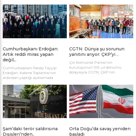
mensuplarına gönderilen mesajla
düzenlenen “Topuk Yaylası Kano
sahne önünde görüntü alınmasına
Festivali”nde yaklaşık 300 genç
izin verilmeyeceğinin bildirilmesi,
doğayla iç içe bir gün geçirdi.
basın camiasında tepkiye neden
oldu.
Cumhurbaşkanı Erdoğan:
CGTN: Dünya şu sorunun
Artık reddi miras yapan
yanıtını arıyor: ÇKP’yi ..
değil,..
Çin Komünist Partisi’nin
kuruluşunun 105. yıl dönümü
Cumhurbaşkanı Recep Tayyip
dolayısıyla CGTN, ÇKP’nin
Erdoğan, Kabine Toplantısı’nın
uluslararası alanda neden giderek
ardından yaptığı açıklamada
daha fazla ilgi gördüğünü inceleyen
Ankara’da düzenlenen NATO
bir makale yayımladı. Makale, Çin’in
Liderler Zirvesi’nin Türkiye’nin
kalkınma yolu, yönetişim modeli ve
uluslararası prestijini güçlendirdiğini
küresel vizyonunun ÇKP’ye yönelik
söyledi. Erdoğan, zirvenin
küresel algıları nasıl yeniden
organizasyonundan kültürel
şekillendirdiğini ve modernleşme ile
tanıtıma kadar birçok alanda
küresel yönetişime ilişkin yeni bakış
Türkiye’nin başarısını ortaya
açıları sunduğunu ele alıyor.
koyduğunu belirterek, “Ankara’nın
artık bir dünya şehri olduğu
tescillenmiştir.” dedi.
Şam’daki terör saldırısına
Orta Doğu’da savaş yeniden
Dışişleri’nden..
başladı