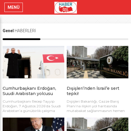
MENÜ
Genel
HABERLERİ
Cumhurbaşkanı Erdoğan,
Dışişleri’nden İsrail’e sert
Suudi Arabistan yolcusu
tepki!
Cumhurbaşkanı Recep Tayyip
Dışişleri Bakanlığı, Gazze Barış
Erdoğan, 7 Ağustos 2026’da Suudi
Planı’na ilişkin yol haritasında
Arabistan’a günübirlik çalışma
mutabakat sağlanmasının hemen
ziyareti yapacak. Ziyaret
ardından İsrail’in Gazze’ye
kapsamında Suudi Arabistan Veliaht
düzenlediği saldırılara sert tepki
Prensi Muhammed bin Selman ve
gösterdi. Açıklamada, Netanyahu
Pakistan Başbakanı Şahbaz Şerif ile
hükümetinin Filistin’le barış yapma