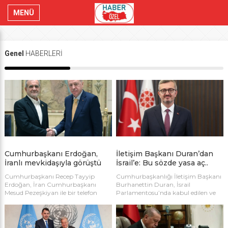
MENÜ
Genel
HABERLERİ
Cumhurbaşkanı Erdoğan,
İletişim Başkanı Duran’dan
İranlı mevkidaşıyla görüştü
İsrail’e: Bu sözde yasa aç..
Cumhurbaşkanı Recep Tayyip
Cumhurbaşkanlığı İletişim Başkanı
Erdoğan, İran Cumhurbaşkanı
Burhanettin Duran, İsrail
Mesud Pezeşkiyan ile bir telefon
Parlamentosu’nda kabul edilen ve
görüşmesi gerçekleştirdi.
yalnızca Filistinlilere uygulanması
öngörülen idam düzenlemesini sert
sözlerle kınadı. Duran, düzenlemeyi
“hukuksuzluk ve ayrımcılığın yeni