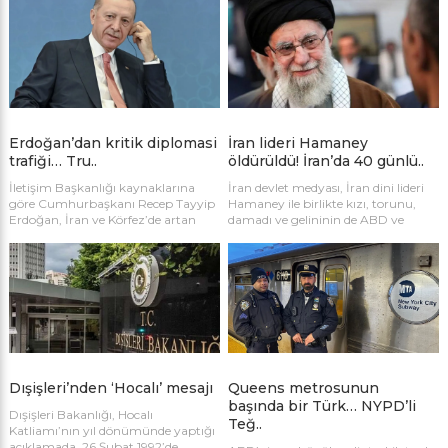
günübirlik yolcu geçişlerinin ise
füze saldırılarına karşılık olduğu
karşılıklı olarak durdurulduğunu
belirtildi. Hizbullah, İran lideri Ali
açıkladı. Bakanlık, sahadaki tüm
Hamaney’e misilleme olarak İsrail’e
gelişmeleri anbean takip ediyor.
saldırdığını açıkladı. Bölgeyi terk
etmeye çalışan çok sayıda kişi gece
yoğun trafik kuyrukları oluşturdu
Erdoğan’dan kritik diplomasi
İran lideri Hamaney
trafiği… Tru..
öldürüldü! İran’da 40 günlü..
İletişim Başkanlığı kaynaklarına
İran devlet medyası, İran dini lideri
göre Cumhurbaşkanı Recep Tayyip
Hamaney ile birlikte kızı, torunu,
Erdoğan, İran ve Körfez’de artan
damadı ve gelininin de ABD ve
gerilim sonrası ABD Başkanı Donald
İsrail’in saldırılarında hayatını
Trump, Katar Emiri Şeyh Temim
kaybettiğini açıkladı. Ülkede 40
bin Hamed Al Sani ve BAE Devlet
günlük yas ilan edildi.
Başkanı Şeyh Muhammed bin
Zayed Al Nahyan ile telefon
diplomasisi yürüttü. Görüşmelerde
bölgedeki son durum ve saldırılar ele
alındı.
Dışişleri’nden ‘Hocalı’ mesajı
Queens metrosunun
başında bir Türk… NYPD’li
Dışişleri Bakanlığı, Hocalı
Teğ..
Katliamı’nın yıl dönümünde yaptığı
açıklamada, 26 Şubat 1992’de