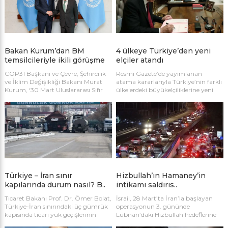
bir boyutu” olarak nitelendirdi.
Bakan Kurum’dan BM
4 ülkeye Türkiye’den yeni
temsilcileriyle ikili görüşme
elçiler atandı
COP31 Başkanı ve Çevre, Şehircilik
Resmi Gazete’de yayımlanan
ve İklim Değişikliği Bakanı Murat
atama kararlarıyla Türkiye’nin farklı
Kurum, ‘30 Mart Uluslararası Sıfır
ülkelerdeki büyükelçiliklerine yeni
Atık Günü’ etkinlikleri kapsamında
isimler görevlendirildi.
New York’ta Birleşmiş Milletler (BM)
Genel Sekreteri Antonio Guterres,
BM Kalkınma Programı (UNDP)
Başkanı Alexander de Croo ve BM
Çevre Programı İcra Direktörü
(UNEP) Inger Andersen ile görüştü.
Türkiye – İran sınır
Hizbullah’ın Hamaney’in
kapılarında durum nasıl? B..
intikamı saldırıs..
Ticaret Bakanı Prof. Dr. Ömer Bolat,
İsrail, 28 Mart’ta İran’la başlayan
Türkiye-İran sınırındaki üç gümrük
operasyonun 3. gününde
kapısında ticari yük geçişlerinin
Lübnan’daki Hizbullah hedeflerine
kontrollü şekilde devam ettiğini,
saldırdı. Saldırıların, İsrail’e yönelik