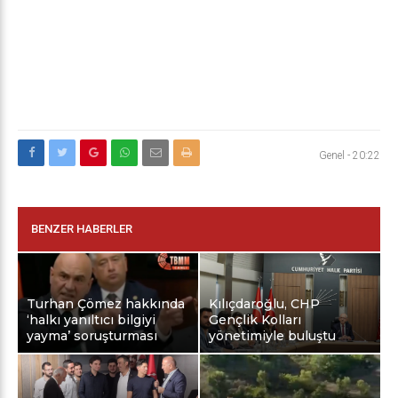
Genel
-
20:22
BENZER HABERLER
Turhan Çömez hakkında
Kılıçdaroğlu, CHP
‘halkı yanıltıcı bilgiyi
Gençlik Kolları
yayma’ soruşturması
yönetimiyle buluştu