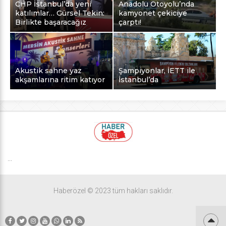
CHP İstanbul’da yeni
Anadolu Otoyolu’nda
katılımlar… Gürsel Tekin:
kamyonet çekiciye
Birlikte başaracağız
çarptı!
Akustik sahne yaz
Şampiyonlar, İETT ile
akşamlarına ritim katıyor
İstanbul’da
...
Haberözel © 2023 tüm hakları saklıdır.