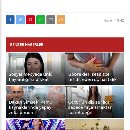
Genel
-
19:42
BENZER HABERLER
Sosyal medyada ünlü
Böbrekleri sessizce
hayranlığına dikkat
tehdit eden üç hastalık
Bakan Şimşek: Kamu
Çocuğun diş sağlığı
kaynaklarında yapay
sadece fırçalamaktan
zekâ dönemi
ibaret değil