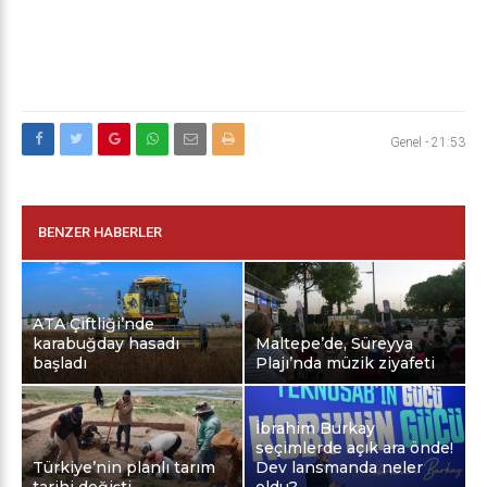
Genel
-
21:53
BENZER HABERLER
ATA Çiftliği’nde
karabuğday hasadı
Maltepe’de, Süreyya
başladı
Plajı’nda müzik ziyafeti
İbrahim Burkay
seçimlerde açık ara önde!
Türkiye’nin planlı tarım
Dev lansmanda neler
tarihi değişti
oldu?