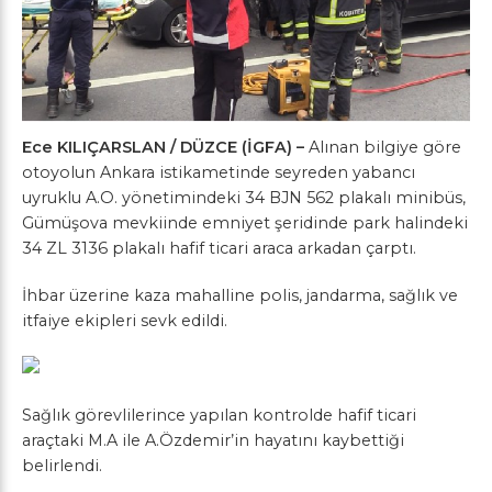
Ece KILIÇARSLAN / DÜZCE (İGFA) –
Alınan bilgiye göre
otoyolun Ankara istikametinde seyreden yabancı
uyruklu A.O. yönetimindeki 34 BJN 562 plakalı minibüs,
Gümüşova mevkiinde emniyet şeridinde park halindeki
34 ZL 3136 plakalı hafif ticari araca arkadan çarptı.
İhbar üzerine kaza mahalline polis, jandarma, sağlık ve
itfaiye ekipleri sevk edildi.
Sağlık görevlilerince yapılan kontrolde hafif ticari
araçtaki M.A ile A.Özdemir’in hayatını kaybettiği
belirlendi.