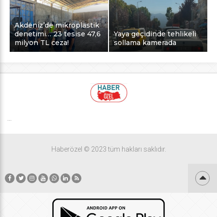
Akdeniz’de mikroplastik
denetimi… 23 tesise 47,6
Yaya geçidinde tehlikeli
milyon TL ceza!
sollama kamerada
...
Haberözel © 2023 tüm hakları saklıdır.