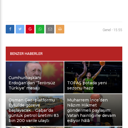
Genel
-
15:55
BENZER HABERLER
Cumhurbaşkanı
Erdoğan’dan ‘Terörsüz
TOFAŞ potada yeni
Türkiye’ mesajı
sezonu hazır
Osman Gazi platformu
Muharrem İnce’den
Eylül’de göreve
Nâzım Hikmet
başlayacak… Gabar’da
göndermeli paylaşım:
günlük petrol üretimi 83
Vatan hainliğine devam
bin 200 varile ulaştı
ediyor hâlâ